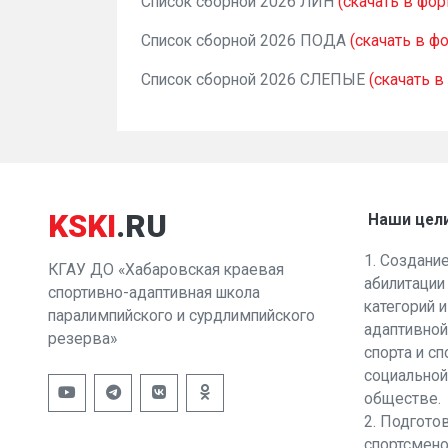
Список сборной 2026 ЛИН
(скачать в фо
Список сборной 2026 ПОДА
(скачать в ф
Список сборной 2026 СЛЕПЫЕ
(скачать 
KSKI
.RU
Наши цел
1. Создани
КГАУ ДО «Хабаровская краевая
абилитации
спортивно-адаптивная школа
категорий 
паралимпийского и сурдлимпийского
адаптивной
резерва»
спорта и с
социальной
обществе.
2. Подгото
спортсмено