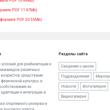
рмате PDF 10.49Mb)
ормате PDF 11.47Mb)
в формате PDF 20.55Mb)
и
Разделы сайта
е условий для реабилитации и
Сведения о школе
 инвалидов различных
и возрастов средствами
Подразделения
Меропр
 физической культуры и
Новости
Фотогалерея
пособствование их
 адаптации и интеграции в
Видеогалерея
вка спортивного резерва и
в высокого класса.