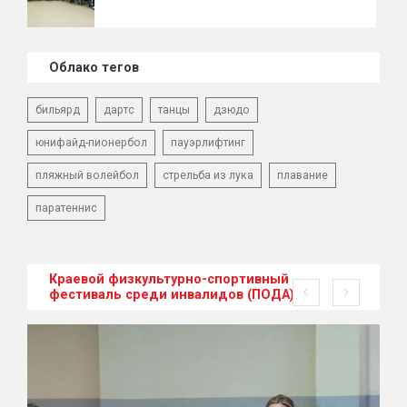
Облако тегов
бильярд
дартс
танцы
дзюдо
юнифайд-пионербол
пауэрлифтинг
пляжный волейбол
стрельба из лука
плавание
паратеннис
Краевой физкультурно-спортивный
фестиваль среди инвалидов (ПОДА)