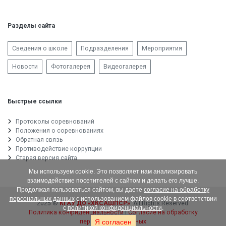
Разделы сайта
Сведения о школе
Подразделения
Мероприятия
Новости
Фотогалерея
Видеогалерея
Быстрые ссылки
Протоколы соревнований
Положения о соревнованиях
Обратная связь
Противодействие коррупции
Старая версия сайта
Мы используем cookie. Это позволяет нам анализировать
взаимодействие посетителей с сайтом и делать его лучше.
Продолжая пользоваться сайтом, вы даете
согласие на обработку
персональных данных
с использованием файлов cookie в соответствии
2025 ©
КГАУ ДО «ХКСАШПСР»
. All Rights Reserved.
с
политикой конфиденциальности
.
Политика конфиденциальности
|
Согласие на обработку
персональных данных
Я согласен