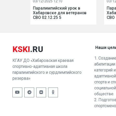
03/12/2025 12:10
03/12
Паралимпийский урок в
Пара
Хабаровске для ветеранов
Хаба
СВО 02.12.25 5
СВО 
KSKI
.RU
Наши цел
1. Создани
КГАУ ДО «Хабаровская краевая
абилитации
спортивно-адаптивная школа
категорий 
паралимпийского и сурдлимпийского
адаптивной
резерва»
спорта и с
социальной
обществе.
2. Подгото
спортсмено