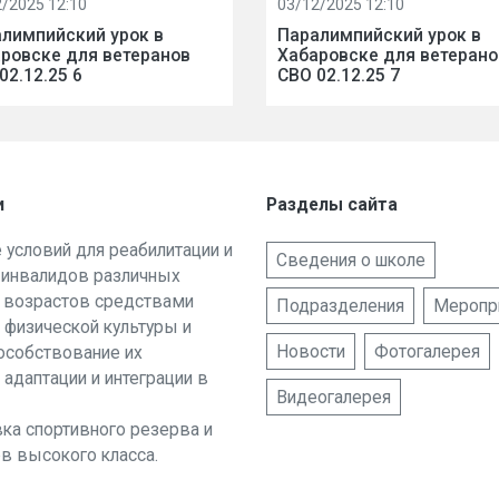
/2025 12:10
03/12/2025 12:10
лимпийский урок в
Паралимпийский урок в
ровске для ветеранов
Хабаровске для ветерано
02.12.25 6
СВО 02.12.25 7
и
Разделы сайта
е условий для реабилитации и
Сведения о школе
 инвалидов различных
и возрастов средствами
Подразделения
Меропр
 физической культуры и
Новости
Фотогалерея
пособствование их
 адаптации и интеграции в
Видеогалерея
вка спортивного резерва и
в высокого класса.