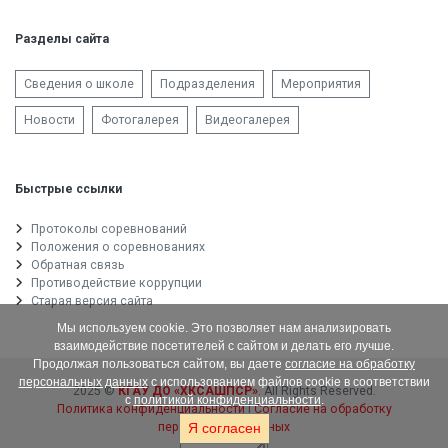
Разделы сайта
Сведения о школе
Подразделения
Мероприятия
Новости
Фотогалерея
Видеогалерея
Быстрые ссылки
Протоколы соревнований
Положения о соревнованиях
Обратная связь
Противодействие коррупции
Старая версия сайта
Мы используем cookie. Это позволяет нам анализировать
взаимодействие посетителей с сайтом и делать его лучше.
Продолжая пользоваться сайтом, вы даете
согласие на обработку
персональных данных
с использованием файлов cookie в соответствии
2025 ©
КГАУ ДО «ХКСАШПСР»
. All Rights Reserved.
с
политикой конфиденциальности
.
Политика конфиденциальности
|
Согласие на обработку
персональных данных
Я согласен