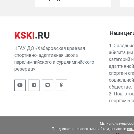
KSKI
.RU
Наши цел
1. Создани
КГАУ ДО «Хабаровская краевая
абилитации
спортивно-адаптивная школа
категорий 
паралимпийского и сурдлимпийского
адаптивной
резерва»
спорта и с
социальной
обществе.
2. Подгото
спортсмено
Мы используем cook
Продолжая пользоваться сайтом, вы даете
сог