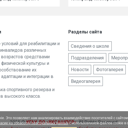
и
Разделы сайта
е условий для реабилитации и
Сведения о школе
 инвалидов различных
и возрастов средствами
Подразделения
Меропр
 физической культуры и
Новости
Фотогалерея
пособствование их
 адаптации и интеграции в
Видеогалерея
вка спортивного резерва и
в высокого класса.
ie. Это позволяет нам анализировать взаимодействие посетителей с сайтом 
2025 ©
КГАУ ДО «ХКСАШПСР»
. All Rights Reserved.
ласие на обработку персональных данных
с использованием файлов cookie в 