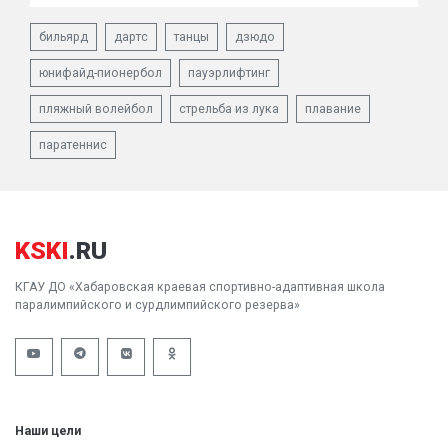
бильярд
дартс
танцы
дзюдо
юнифайд-пионербол
пауэрлифтинг
пляжный волейбол
стрельба из лука
плавание
паратеннис
KSKI
.RU
КГАУ ДО «Хабаровская краевая спортивно-адаптивная школа
паралимпийского и сурдлимпийского резерва»
Наши цели