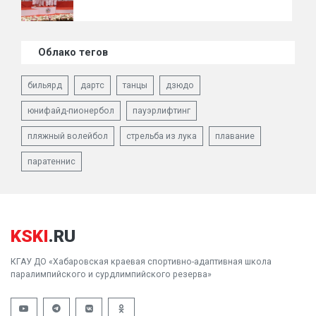
Облако тегов
бильярд
дартс
танцы
дзюдо
юнифайд-пионербол
пауэрлифтинг
пляжный волейбол
стрельба из лука
плавание
паратеннис
KSKI
.RU
КГАУ ДО «Хабаровская краевая спортивно-адаптивная школа
паралимпийского и сурдлимпийского резерва»