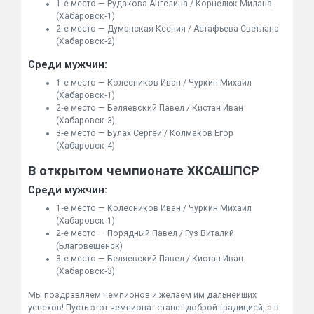
1‑е место — Рудакова Ангелина / Корнелюк Милана
(Хабаровск‑1)
2‑е место — Думанская Ксения / Астафьева Светлана
(Хабаровск‑2)
Среди мужчин:
1‑е место — Колесников Иван / Чуркин Михаил
(Хабаровск‑1)
2‑е место — Беляевский Павел / Кистан Иван
(Хабаровск‑3)
3‑е место — Булах Сергей / Колмаков Егор
(Хабаровск‑4)
В открытом чемпионате ХКСАШПСР
Среди мужчин:
1‑е место — Колесников Иван / Чуркин Михаил
(Хабаровск‑1)
2‑е место — Порядный Павел / Гуз Виталий
(Благовещенск)
3‑е место — Беляевский Павел / Кистан Иван
(Хабаровск‑3)
Мы поздравляем чемпионов и желаем им дальнейших
успехов! Пусть этот чемпионат станет доброй традицией, а в