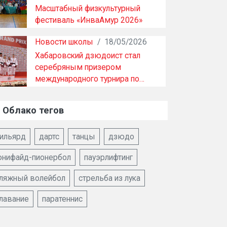
Масштабный физкультурный
фестиваль «ИнваАмур 2026»
прошел в Хабаровске …
Новости школы
/
18/05/2026
Хабаровский дзюдоист стал
серебряным призером
международного турнира по…
Облако тегов
ильярд
дартс
танцы
дзюдо
нифайд-пионербол
пауэрлифтинг
ляжный волейбол
стрельба из лука
лавание
паратеннис