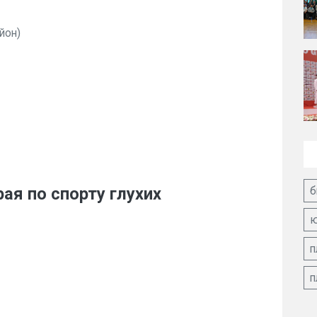
йон)
б
ая по спорту глухих
ю
п
п