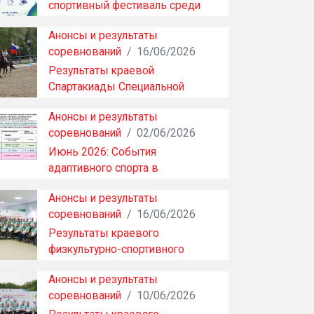
спортивный фестиваль среди
инвалидов с нарушением …
Анонсы и результаты
соревнований
/
16/06/2026
Результаты краевой
Спартакиады Специальной
Олимпиады России по конному
Анонсы и результаты
…
соревнований
/
02/06/2026
Июнь 2026: События
адаптивного спорта в
Хабаровском крае
Анонсы и результаты
соревнований
/
16/06/2026
Результаты краевого
физкультурно-спортивного
фестиваля ПОДА (часть 2)
Анонсы и результаты
соревнований
/
10/06/2026