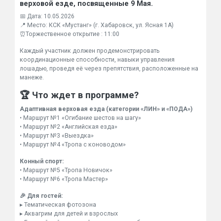
верховой езде, посвященные 9 Мая.
📅 Дата: 10.05.2026
📍 Место: КСК «Мустанг» (г. Хабаровск, ул. Ясная 1А)
⏰Торжественное открытие : 11:00
Каждый участник должен продемонстрировать
координационные способности, навыки управления
лошадью, проведя её через препятствия, расположенные на
манеже.
🏆 Что ждет в программе?
Адаптивная верховая езда (категории «ЛИН» и «ПОДА»)
• Маршрут №1 «Огибание шестов на шагу»
• Маршрут №2 «Английская езда»
• Маршрут №3 «Выездка»
• Маршрут №4 «Тропа с коноводом»
Конный спорт:
• Маршрут №5 «Тропа Новичок»
• Маршрут №6 «Тропа Мастер»
🎉 Для гостей:
▸ Тематическая фотозона
▸ Аквагрим для детей и взрослых