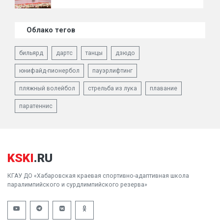
Облако тегов
бильярд
дартс
танцы
дзюдо
юнифайд-пионербол
пауэрлифтинг
пляжный волейбол
стрельба из лука
плавание
паратеннис
KSKI
.RU
КГАУ ДО «Хабаровская краевая спортивно-адаптивная школа
паралимпийского и сурдлимпийского резерва»