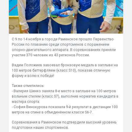
С 9 по 14 ноября в городе Раменское прошло Первенство
России по плаванию среди спортсменов с поражением
опорно-двигательного аппарата. В соревнованиях приняли
участие 370 человек из 43 регионов России.
Вадим Положиев завоевал бронзовую медаль в заплыве на
100 метров баттерфляем (класс S10), показав отличную
форму и волю к победе!
Также отметились:
- Валерия Шинко заняла 8-е место в заплыве на 100 метров
вольным стилем (класс S7), выполнив норматив кандидата в
мастера спорта.
- София Винокурова показала 9-й результат в дистанции 100
метров на спине в объединённом классе S6-7.
Соревнования в Раменском подтвердили высокий уровень
подготовки наших спортсменов.