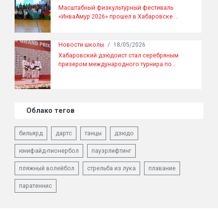
Масштабный физкультурный фестиваль
«ИнваАмур 2026» прошел в Хабаровске …
Новости школы
/
18/05/2026
Хабаровский дзюдоист стал серебряным
призером международного турнира по…
Облако тегов
бильярд
дартс
танцы
дзюдо
юнифайд-пионербол
пауэрлифтинг
пляжный волейбол
стрельба из лука
плавание
паратеннис