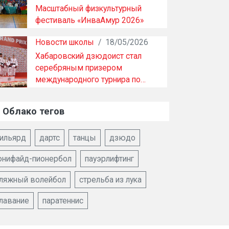
Масштабный физкультурный
фестиваль «ИнваАмур 2026»
прошел в Хабаровске …
Новости школы
/
18/05/2026
Хабаровский дзюдоист стал
серебряным призером
международного турнира по…
Облако тегов
ильярд
дартс
танцы
дзюдо
нифайд-пионербол
пауэрлифтинг
ляжный волейбол
стрельба из лука
лавание
паратеннис