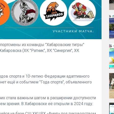
спортсмены из команды "Хабаровские тигры"
баровска (ХК "Ратник", ХК "Синергия", ХК
дов спорта и 10-летию Федерации адаптивного
танет ещё и событием "Года спорта", объявленного
чих стала важным шагом в расширении доступности
ем зрения. В Хабаровске её открыли в 2024 году.
щейся на базе СШ ХКЦРХ «Амур» под руководством