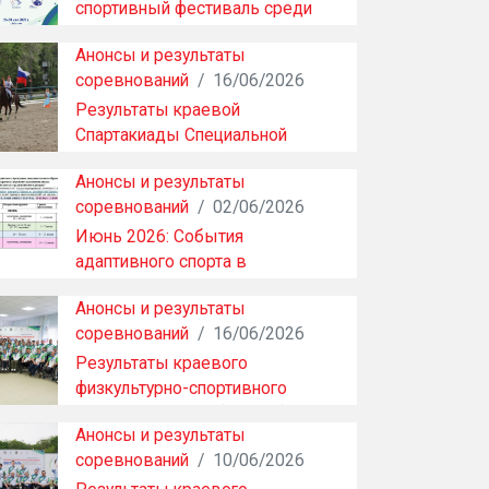
спортивный фестиваль среди
инвалидов с нарушением …
Анонсы и результаты
соревнований
/
16/06/2026
Результаты краевой
Спартакиады Специальной
Олимпиады России по конному
Анонсы и результаты
…
соревнований
/
02/06/2026
Июнь 2026: События
адаптивного спорта в
Хабаровском крае
Анонсы и результаты
соревнований
/
16/06/2026
Результаты краевого
физкультурно-спортивного
фестиваля ПОДА (часть 2)
Анонсы и результаты
соревнований
/
10/06/2026