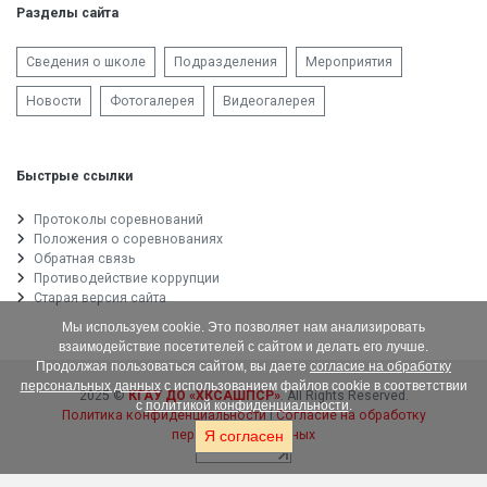
Разделы сайта
Сведения о школе
Подразделения
Мероприятия
Новости
Фотогалерея
Видеогалерея
Быстрые ссылки
Протоколы соревнований
Положения о соревнованиях
Обратная связь
Противодействие коррупции
Старая версия сайта
Мы используем cookie. Это позволяет нам анализировать
взаимодействие посетителей с сайтом и делать его лучше.
Продолжая пользоваться сайтом, вы даете
согласие на обработку
персональных данных
с использованием файлов cookie в соответствии
2025 ©
КГАУ ДО «ХКСАШПСР»
. All Rights Reserved.
с
политикой конфиденциальности
.
Политика конфиденциальности
|
Согласие на обработку
персональных данных
Я согласен