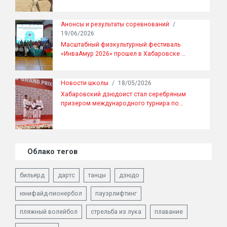
Анонсы и результаты соревнований
/
19/06/2026
Масштабный физкультурный фестиваль
«ИнваАмур 2026» прошел в Хабаровске …
Новости школы
/
18/05/2026
Хабаровский дзюдоист стал серебряным
призером международного турнира по…
Облако тегов
бильярд
дартс
танцы
дзюдо
юнифайд-пионербол
пауэрлифтинг
пляжный волейбол
стрельба из лука
плавание