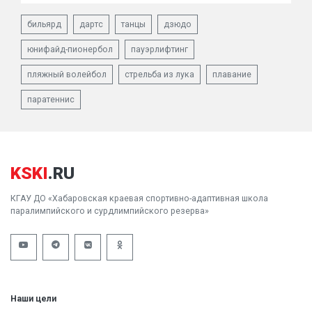
бильярд
дартс
танцы
дзюдо
юнифайд-пионербол
пауэрлифтинг
пляжный волейбол
стрельба из лука
плавание
паратеннис
KSKI
.RU
КГАУ ДО «Хабаровская краевая спортивно-адаптивная школа
паралимпийского и сурдлимпийского резерва»
Наши цели