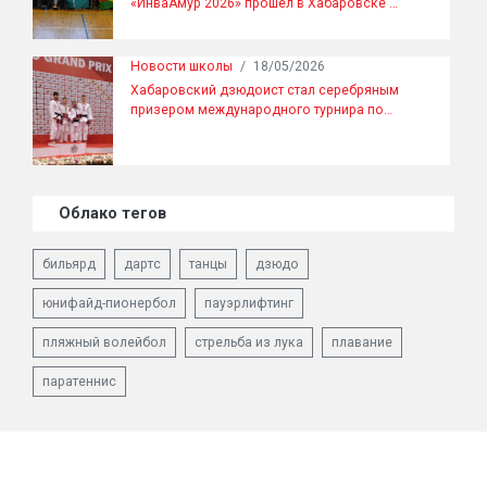
«ИнваАмур 2026» прошел в Хабаровске …
Новости школы
/
18/05/2026
Хабаровский дзюдоист стал серебряным
призером международного турнира по…
Облако тегов
бильярд
дартс
танцы
дзюдо
юнифайд-пионербол
пауэрлифтинг
пляжный волейбол
стрельба из лука
плавание
паратеннис