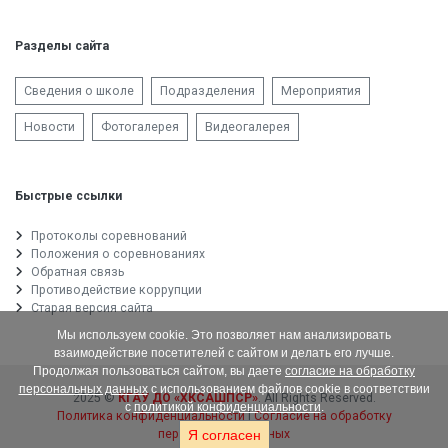
Разделы сайта
Сведения о школе
Подразделения
Мероприятия
Новости
Фотогалерея
Видеогалерея
Быстрые ссылки
Протоколы соревнований
Положения о соревнованиях
Обратная связь
Противодействие коррупции
Старая версия сайта
Мы используем cookie. Это позволяет нам анализировать
взаимодействие посетителей с сайтом и делать его лучше.
Продолжая пользоваться сайтом, вы даете
согласие на обработку
персональных данных
с использованием файлов cookie в соответствии
2025 ©
КГАУ ДО «ХКСАШПСР»
. All Rights Reserved.
с
политикой конфиденциальности
.
Политика конфиденциальности
|
Согласие на обработку
персональных данных
Я согласен