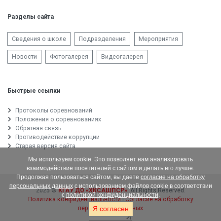
Разделы сайта
Сведения о школе
Подразделения
Мероприятия
Новости
Фотогалерея
Видеогалерея
Быстрые ссылки
Протоколы соревнований
Положения о соревнованиях
Обратная связь
Противодействие коррупции
Старая версия сайта
Мы используем cookie. Это позволяет нам анализировать
взаимодействие посетителей с сайтом и делать его лучше.
Продолжая пользоваться сайтом, вы даете
согласие на обработку
персональных данных
с использованием файлов cookie в соответствии
2025 ©
КГАУ ДО «ХКСАШПСР»
. All Rights Reserved.
с
политикой конфиденциальности
.
Политика конфиденциальности
|
Согласие на обработку
персональных данных
Я согласен