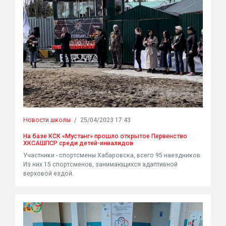
Новости школы
/
25/04/2023 17:43
На базе КСК «Мустанг» прошло открытое Первенство
ХКСАШПСР среди детей-инвалидов
Участники - спортсмены Хабаровска, всего 95 наездников.
Из них 15 спортсменов, занимающихся адаптивной
верховой ездой.