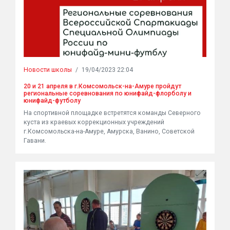
Новости школы
/
19/04/2023 22:04
20 и 21 апреля в г.Комсомольск-на-Амуре пройдут
региональные соревнования по юнифайд-флорболу и
юнифайд-футболу
На спортивной площадке встретятся команды Северного
куста из краевых коррекционных учреждений
г.Комсомольска-на-Амуре, Амурска, Ванино, Советской
Гавани.