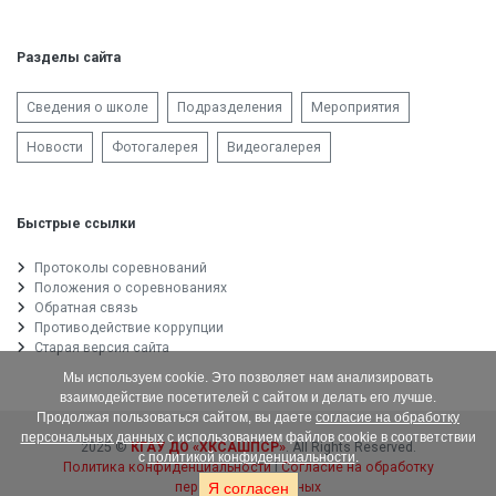
Разделы сайта
Сведения о школе
Подразделения
Мероприятия
Новости
Фотогалерея
Видеогалерея
Быстрые ссылки
Протоколы соревнований
Положения о соревнованиях
Обратная связь
Противодействие коррупции
Старая версия сайта
Мы используем cookie. Это позволяет нам анализировать
взаимодействие посетителей с сайтом и делать его лучше.
Продолжая пользоваться сайтом, вы даете
согласие на обработку
персональных данных
с использованием файлов cookie в соответствии
2025 ©
КГАУ ДО «ХКСАШПСР»
. All Rights Reserved.
с
политикой конфиденциальности
.
Политика конфиденциальности
|
Согласие на обработку
персональных данных
Я согласен