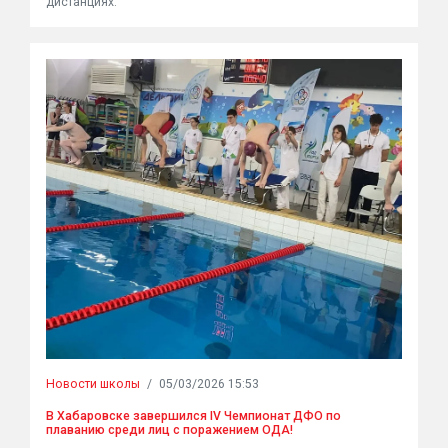
дистанциях:
Новости школы
/
05/03/2026 15:53
В Хабаровске завершился IV Чемпионат ДФО по
плаванию среди лиц с поражением ОДА!